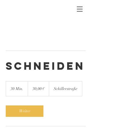
Schneiden
30,00
€
30 Min.
3
30,00 €
Schillerstraße
0
M
i
n
Weiter
.